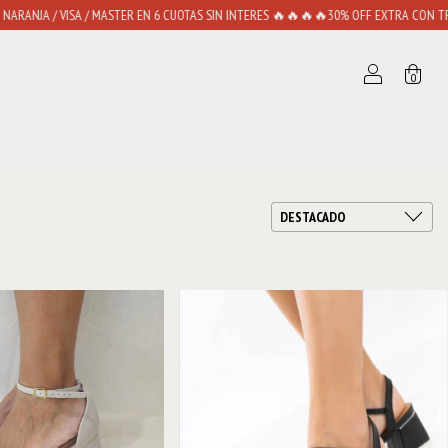
 VISA / MASTER EN 6 CUOTAS SIN INTERES 🔥🔥🔥🔥30% OFF EXTRA CON TRANSFEREN
0