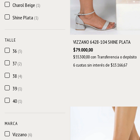
Charol Beige
(1)
Shine Plata
(1)
TALLE
VIZZANO 6428-104 SHINE PLATA
$79.000,00
36
(3)
$55.300,00
con
Transferencia o depósito
37
(2)
6
cuotas sin interés de
$13.166,67
38
(4)
39
(1)
40
(1)
MARCA
Vizzano
(6)