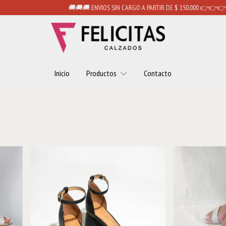
🚚🚚🚚 ENVIOS SIN CARGO A PARTIR DE $ 150.000 👉👉👉 NARANJA /
Inicio
Productos
Contacto