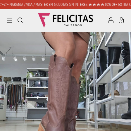
ARANJA / VISA / MASTER EN 6 CUOTAS SIN INTERES 🔥🔥🔥🔥30% OFF EXTRA CON TR
0