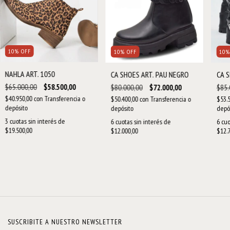
10
%
OFF
10
%
OFF
10
NAHLA ART. 1050
CA SHOES ART. PAU NEGRO
CA S
$65.000,00
$58.500,00
$80.000,00
$72.000,00
$85.
$40.950,00
con
Transferencia o
$50.400,00
con
Transferencia o
$53.
depósito
depósito
depó
3
cuotas sin interés de
6
cuotas sin interés de
6
cuo
$19.500,00
$12.000,00
$12.7
SUSCRIBITE A NUESTRO NEWSLETTER